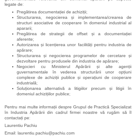
legate de:
Pregătirea documentației de achiziții;
Structurarea, negocierea și implementarea/crearea de
structuri asociative de cooperare în domeniul industrial al
apararii;
Pregătirea de strategii de offset și a documentației
aferente;
Autorizarea și licențierea unor facilități pentru industria de
apărare;
Structurarea și negocierea programelor de cercetare și
dezvoltare pentru produsele din industria de apărare;
Negocieri cu Ministerul Apărării și alte agenții
guvernamentale în vederea structurării unor opțiuni
complexe de achiziții publice și operațiuni de cooperare
industrială;
Soluționarea alternativă a litigiilor precum și litigii în
domeniul achizițiilor publice;
Pentru mai multe informații despre Grupul de Practică Specializat
în Industria Apărării din cadrul firmei noastre vă rugăm să îl
contactați pe:
Laurentiu Pachiu
Email: laurentiu.pachiu@pachiu.com