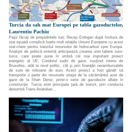
Turcia da sah mat Europei pe tabla gazoductelor,
Laurentiu Pachiu
Paşii făcuţi de preşedintele turc Recep Erdogan după lovitura de
stat eşuată complică foarte mult relaţiile Uniunii Europene cu acest
stat-cheie pentru tranzitul resurselor de hidrocarburi spre Europa.
Analiştii de politică externă anticipează crearea unei tabere ruso-
turce, care poate pune în umbră cel mai important proiect
energetic al UE, Coridorul sudic de gaze, susţinut intens de
Bruxelles, atât la nivel politic, cât şi prin finanţări nerambursabile
de sute de milioane de euro. Acest proiect a fost gândit să
transporte o parte din resursele uriaşe de la zăcământul azer de
gaze de la Shah Deniz, printr-o serie de gazoducte aflate în
construcţie. Turcia este principala ţară de tranzit, prin conducta
denumită Trans-Anatolian...