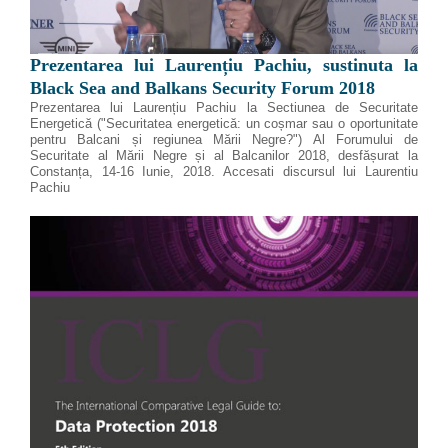
Prezentarea lui Laurențiu Pachiu, sustinuta la
Black Sea and Balkans Security Forum 2018
Prezentarea lui Laurențiu Pachiu la Sectiunea de Securitate
Energetică ("Securitatea energetică: un coșmar sau o oportunitate
pentru Balcani și regiunea Mării Negre?") Al Forumului de
Securitate al Mării Negre și al Balcanilor 2018, desfășurat la
Constanța, 14-16 Iunie, 2018. Accesati discursul lui Laurentiu
Pachiu