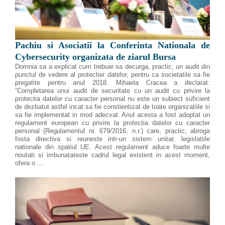
Pachiu si Asociatii la Conferinta Nationala de
Cybersecurity organizata de ziarul Bursa
Domnia sa a explicat cum trebuie sa decurga, practic, un audit din
punctul de vedere al protectiei datelor, pentru ca societatile sa fie
pregatite pentru anul 2018. Mihaela Cracea a declarat:
“Completarea unui audit de securitate cu un audit cu privire la
protectia datelor cu caracter personal nu este un subiect suficient
de dezbatut astfel incat sa fie constientizat de toate organizatiile si
sa fie implementat in mod adecvat. Anul acesta a fost adoptat un
regulament european cu privire la protectia datelor cu caracter
personal (Regulamentul nr. 679/2016, n.r.) care, practic, abroga
fosta directiva si reuneste intr-un sistem unitar, legislatiile
nationale din spatiul UE. Acest regulament aduce foarte multe
noutati si imbunatateste cadrul legal existent in acest moment,
ofera o ...