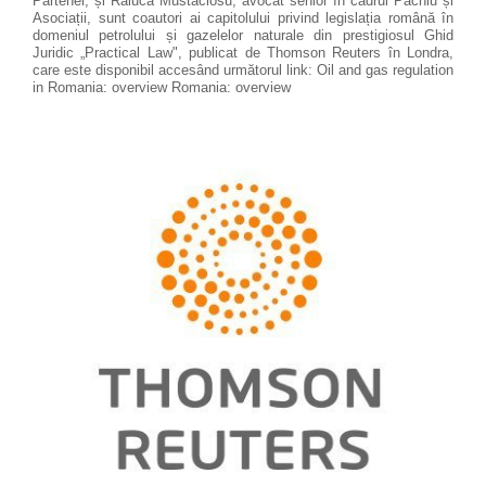
Partener, și Raluca Mustaciosu, avocat senior în cadrul Pachiu și
Asociații, sunt coautori ai capitolului privind legislația română în
domeniul petrolului și gazelelor naturale din prestigiosul Ghid
Juridic „Practical Law", publicat de Thomson Reuters în Londra,
care este disponibil accesând următorul link: Oil and gas regulation
in Romania: overview Romania: overview