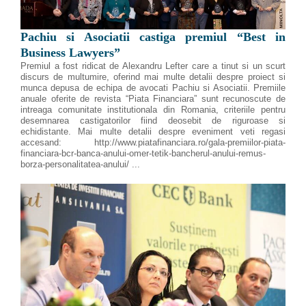
Pachiu si Asociatii castiga premiul “Best in
Business Lawyers”
Premiul a fost ridicat de Alexandru Lefter care a tinut si un scurt
discurs de multumire, oferind mai multe detalii despre proiect si
munca depusa de echipa de avocati Pachiu si Asociatii. Premiile
anuale oferite de revista “Piata Financiara” sunt recunoscute de
intreaga comunitate institutionala din Romania, criteriile pentru
desemnarea castigatorilor fiind deosebit de riguroase si
echidistante. Mai multe detalii despre eveniment veti regasi
accesand: http://www.piatafinanciara.ro/gala-premiilor-piata-
financiara-bcr-banca-anului-omer-tetik-bancherul-anului-remus-
borza-personalitatea-anului/ ...