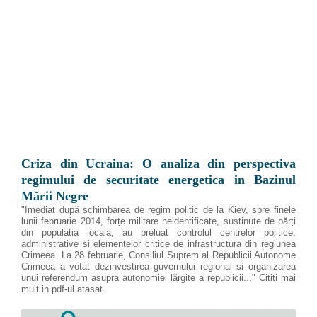
Criza din Ucraina: O analiza din perspectiva
regimului de securitate energetica in Bazinul
Mării Negre
"Imediat după schimbarea de regim politic de la Kiev, spre finele
lunii februarie 2014, forțe militare neidentificate, sustinute de părți
din populatia locala, au preluat controlul centrelor politice,
administrative si elementelor critice de infrastructura din regiunea
Crimeea. La 28 februarie, Consiliul Suprem al Republicii Autonome
Crimeea a votat dezinvestirea guvernului regional si organizarea
unui referendum asupra autonomiei lărgite a republicii..." Cititi mai
mult in pdf-ul atasat.