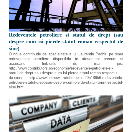
Redeventele petroliere si statul de drept (sau
despre cum isi pierde statul roman respectul de
sine)
O noua contributie de specialitate a lui Laurentiu Pachiu pe tema
redeventelor petroliere disponibila in atasament precum si
accesand link-urile de mai jos:
http://www.contributors.ro/economie/redeventele-petroliere-si-
statul-de-drept-sau-despre-cum-isi-pierde-statul-roman-respectul-
de-sine/ http://www.hotnews.ro/stiri-opinii-20518656-redeventele-
petroliere-statul-drept-sau-despre-cum-pierde-statul-romn-respectul-
sine.htm ...