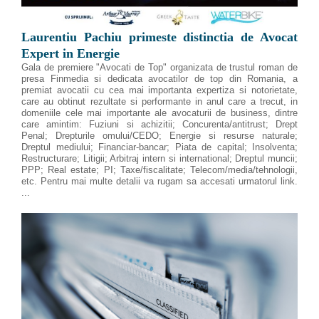
Laurentiu Pachiu primeste distinctia de Avocat
Expert in Energie
Gala de premiere "Avocati de Top" organizata de trustul roman de
presa Finmedia si dedicata avocatilor de top din Romania, a
premiat avocatii cu cea mai importanta expertiza si notorietate,
care au obtinut rezultate si performante in anul care a trecut, in
domeniile cele mai importante ale avocaturii de business, dintre
care amintim: Fuziuni si achizitii; Concurenta/antitrust; Drept
Penal; Drepturile omului/CEDO; Energie si resurse naturale;
Dreptul mediului; Financiar-bancar; Piata de capital; Insolventa;
Restructurare; Litigii; Arbitraj intern si international; Dreptul muncii;
PPP; Real estate; PI; Taxe/fiscalitate; Telecom/media/tehnologii,
etc. Pentru mai multe detalii va rugam sa accesati urmatorul link.
...