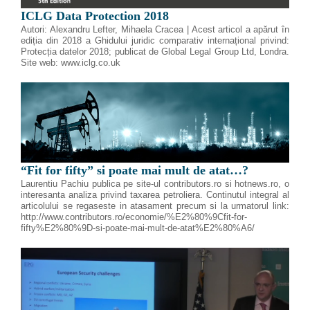
ICLG Data Protection 2018
Autori: Alexandru Lefter, Mihaela Cracea | Acest articol a apărut în
ediția din 2018 a Ghidului juridic comparativ internațional privind:
Protecția datelor 2018; publicat de Global Legal Group Ltd, Londra.
Site web: www.iclg.co.uk
“Fit for fifty” si poate mai mult de atat…?
Laurentiu Pachiu publica pe site-ul contributors.ro si hotnews.ro, o
interesanta analiza privind taxarea petroliera. Continutul integral al
articolului se regaseste in atasament precum si la urmatorul link:
http://www.contributors.ro/economie/%E2%80%9Cfit-for-
fifty%E2%80%9D-si-poate-mai-mult-de-atat%E2%80%A6/