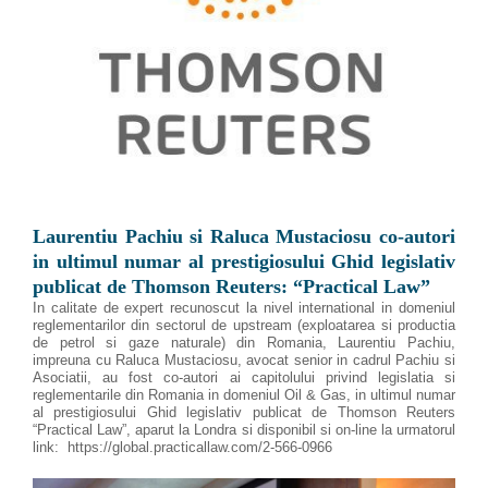
Laurentiu Pachiu si Raluca Mustaciosu co-autori
in ultimul numar al prestigiosului Ghid legislativ
publicat de Thomson Reuters: “Practical Law”
In calitate de expert recunoscut la nivel international in domeniul
reglementarilor din sectorul de upstream (exploatarea si productia
de petrol si gaze naturale) din Romania, Laurentiu Pachiu,
impreuna cu Raluca Mustaciosu, avocat senior in cadrul Pachiu si
Asociatii, au fost co-autori ai capitolului privind legislatia si
reglementarile din Romania in domeniul Oil & Gas, in ultimul numar
al prestigiosului Ghid legislativ publicat de Thomson Reuters
“Practical Law”, aparut la Londra si disponibil si on-line la urmatorul
link: https://global.practicallaw.com/2-566-0966