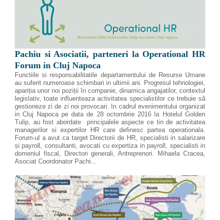
Pachiu si Asociatii, parteneri la Operational HR
Forum in Cluj Napoca
Functiile si responsabilitatile departamentului de Resurse Umane
au suferit numeroase schimbari in ultimii ani. Progresul tehnologiei,
apariția unor noi poziții în companie, dinamica angajatilor, contextul
legislativ, toate influenteaza activitatea specialistilor ce trebuie să
gestioneze zi de zi noi provocari. In cadrul evenimentului organizat
in Cluj Napoca pe data de 28 octombrie 2016 la Hotelul Golden
Tulip, au fost abordate principalele aspecte ce tin de activitatea
managerilor si expertilor HR care definesc partea operationala.
Forum-ul a avut ca target Directorii de HR, specialisti in salarizare
și payroll, consultanti, avocati cu expertiza in payroll, specialisti in
domeniul fiscal, Directori generali, Antreprenori. Mihaela Cracea,
Asociat Coordonator Pachi...