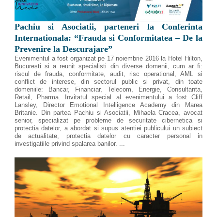
Pachiu si Asociatii, parteneri la Conferinta
Internationala: “Frauda si Conformitatea – De la
Prevenire la Descurajare”
Evenimentul a fost organizat pe 17 noiembrie 2016 la Hotel Hilton,
Bucuresti si a reunit specialisti din diverse domenii, cum ar fi:
riscul de frauda, conformitate, audit, risc operational, AML si
conflict de interese, din sectorul public si privat, din toate
domeniile: Bancar, Financiar, Telecom, Energie, Consultanta,
Retail, Pharma. Invitatul special al evenimentului a fost Cliff
Lansley, Director Emotional Intelligence Academy din Marea
Britanie. Din partea Pachiu si Asociatii, Mihaela Cracea, avocat
senior, specializat pe probleme de securitate cibernetica si
protectia datelor, a abordat si supus atentiei publicului un subiect
de actualitate, protectia datelor cu caracter personal in
investigatiile privind spalarea banilor. ...