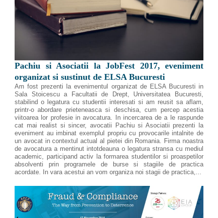
Pachiu si Asociatii la JobFest 2017, eveniment
organizat si sustinut de ELSA Bucuresti
Am fost prezenti la evenimentul organizat de ELSA Bucuresti in
Sala Stoicescu a Facultatii de Drept, Universitatea Bucuresti,
stabilind o legatura cu studentii interesati si am reusit sa aflam,
printr-o abordare prieteneasca si deschisa, cum percep acestia
viitoarea lor profesie in avocatura. In incercarea de a le raspunde
cat mai realist si sincer, avocatii Pachiu si Asociatii prezenti la
eveniment au imbinat exemplul propriu cu provocarile intalnite de
un avocat in contextul actual al pietei din Romania. Firma noastra
de avocatura a mentinut intotdeauna o legatura stransa cu mediul
academic, participand activ la formarea studentilor si proaspetilor
absolventi prin programele de burse si stagiile de practica
acordate. In vara acestui an vom organiza noi stagii de practica,...