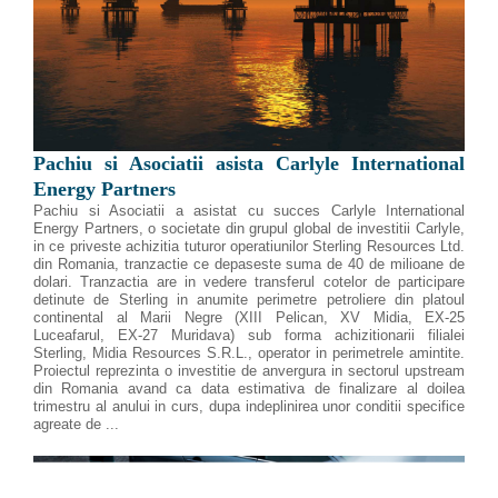
Pachiu si Asociatii asista Carlyle International
Energy Partners
Pachiu si Asociatii a asistat cu succes Carlyle International
Energy Partners, o societate din grupul global de investitii Carlyle,
in ce priveste achizitia tuturor operatiunilor Sterling Resources Ltd.
din Romania, tranzactie ce depaseste suma de 40 de milioane de
dolari. Tranzactia are in vedere transferul cotelor de participare
detinute de Sterling in anumite perimetre petroliere din platoul
continental al Marii Negre (XIII Pelican, XV Midia, EX-25
Luceafarul, EX-27 Muridava) sub forma achizitionarii filialei
Sterling, Midia Resources S.R.L., operator in perimetrele amintite.
Proiectul reprezinta o investitie de anvergura in sectorul upstream
din Romania avand ca data estimativa de finalizare al doilea
trimestru al anului in curs, dupa indeplinirea unor conditii specifice
agreate de ...