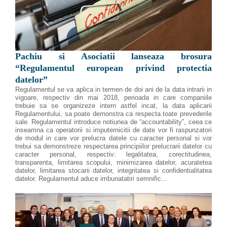
Pachiu si Asociatii lanseaza brosura
“Regulamentul european privind protectia
datelor”
Regulamentul se va aplica in termen de doi ani de la data intrarii in
vigoare, respectiv din mai 2018, perioada in care companiile
trebuie sa se organizeze intern astfel incat, la data aplicarii
Regulamentului, sa poate demonstra ca respecta toate prevederile
sale. Regulamentul introduce notiunea de “accountability”, ceea ce
inseamna ca operatorii si imputernicitii de date vor fi raspunzatori
de modul in care vor prelucra datele cu caracter personal si vor
trebui sa demonstreze respectarea principiilor prelucrarii datelor cu
caracter personal, respectiv: legalitatea, corectitudinea,
transparenta, limitarea scopului, minimizarea datelor, acuratetea
datelor, limitarea stocarii datelor, integritatea si confidentialitatea
datelor. Regulamentul aduce imbunatatiri semnific...