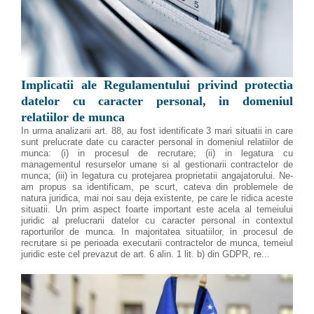
Implicatii ale Regulamentului privind protectia
datelor cu caracter personal, in domeniul
relatiilor de munca
In urma analizarii art. 88, au fost identificate 3 mari situatii in care
sunt prelucrate date cu caracter personal in domeniul relatiilor de
munca: (i) in procesul de recrutare; (ii) in legatura cu
managementul resurselor umane si al gestionarii contractelor de
munca; (iii) in legatura cu protejarea proprietatii angajatorului. Ne-
am propus sa identificam, pe scurt, cateva din problemele de
natura juridica, mai noi sau deja existente, pe care le ridica aceste
situatii. Un prim aspect foarte important este acela al temeiului
juridic al prelucrarii datelor cu caracter personal in contextul
raporturilor de munca. In majoritatea situatiilor, in procesul de
recrutare si pe perioada executarii contractelor de munca, temeiul
juridic este cel prevazut de art. 6 alin. 1 lit. b) din GDPR, re...