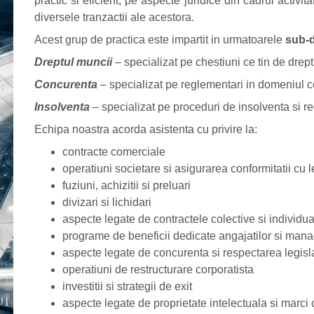
practic si eficient, pe aspecte juridice din cadrul activitat
diversele tranzactii ale acestora.
Acest grup de practica este impartit in urmatoarele
sub-
Dreptul muncii
– specializat pe chestiuni ce tin de drept
Concurenta
– specializat pe reglementari in domeniul co
Insolventa
– specializat pe proceduri de insolventa si re
Echipa noastra acorda asistenta cu privire la:
contracte comerciale
operatiuni societare si asigurarea conformitatii cu l
fuziuni, achizitii si preluari
divizari si lichidari
aspecte legate de contractele colective si individ
programe de beneficii dedicate angajatilor si man
aspecte legate de concurenta si respectarea legisl
operatiuni de restructurare corporatista
investitii si strategii de exit
aspecte legate de proprietate intelectuala si marci