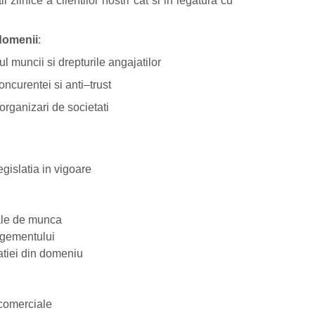
ii zilnice a clientilor nostri cat si in legatura cu
domenii
:
ul muncii si drepturile angajatilor
ncurentei si anti–trust
organizari de societati
egislatia in vigoare
uale de munca
agementului
atiei din domeniu
 comerciale